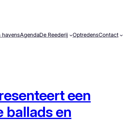
 havens
Agenda
De Reederij
Optredens
Contact
resenteert een
 ballads en