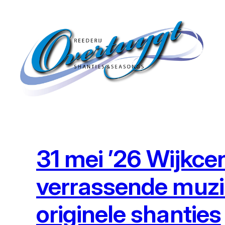
Ga
naar
de
inhoud
31 mei ’26 Wijkce
verrassende muzik
originele shanties